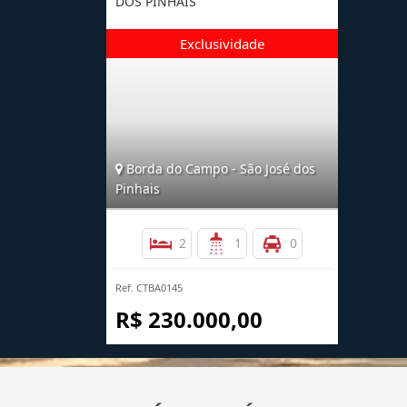
DOS PINHAIS
Borda do Campo - São José dos
Pinhais
2
1
0
Ref. CTBA0145
R$ 230.000,00