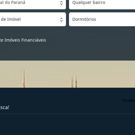
al do Paraná
Qualquer bairro
 de Imóvel
Dormitórios
e Imóveis Financiáveis
Orden
sca!