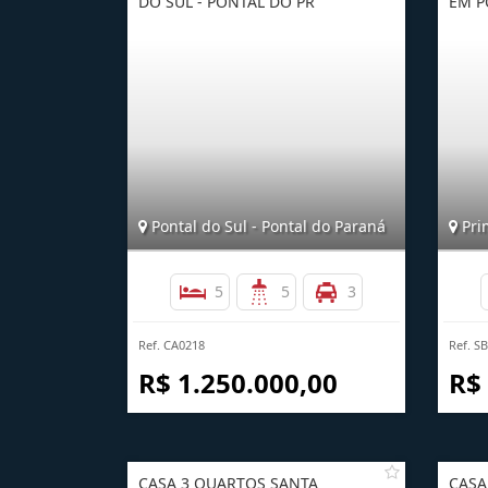
DO SUL - PONTAL DO PR
EM P
Pontal do Sul - Pontal do Paraná
Pri
5
5
3
Ref. CA0218
Ref. S
R$ 1.250.000,00
R$
CASA 3 QUARTOS SANTA
CASA