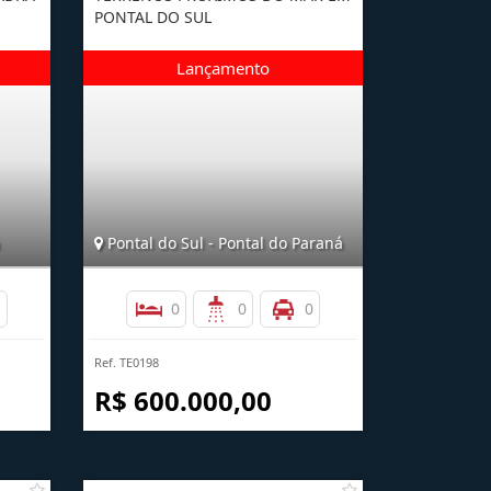
PONTAL DO SUL
Pontal do Sul - Pontal do Paraná
1
0
0
0
Ref. TE0198
R$ 600.000,00