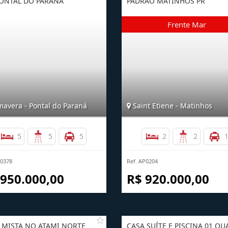
ONTAL DO PARANÁ
PADRÃO MATINHOS PR
mavera - Pontal do Paraná
Saint Etiene - Matinhos
5
5
5
2
2
B0378
Ref. AP0204
 950.000,00
R$ 920.000,00
 MISTA NO ATAMI NORTE
CASA SUÍTE E PISCINA 01 Q