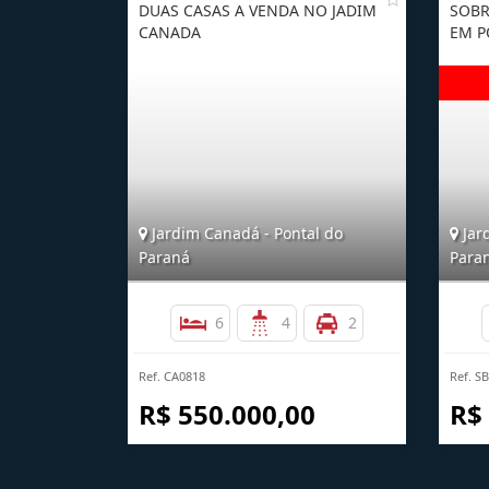
DUAS CASAS A VENDA NO JADIM
SOBR
CANADA
EM P
Jardim Canadá - Pontal do
Jar
Paraná
Para
6
4
2
Ref. CA0818
Ref. S
R$ 550.000,00
R$