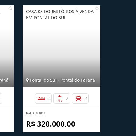
L
CASA 03 DORMITÓRIOS À VENDA
EM PONTAL DO SUL
araná
Pontal do Sul - Pontal do Paraná
0
3
2
2
Ref. CA0883
R$ 320.000,00