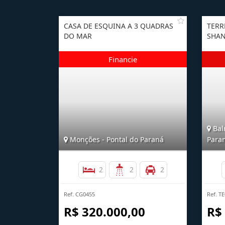
CASA DE ESQUINA A 3 QUADRAS
TERR
DO MAR
SHAN
Baln
Monções - Pontal do Paraná
Para
2
2
2
Ref. CG0455
Ref. T
R$ 320.000,00
R$