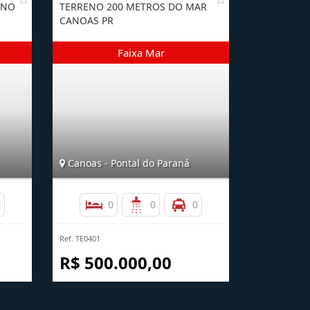
 NO
TERRENO 200 METROS DO MAR
CANOAS PR
Canoas - Pontal do Paraná
0
0
0
0
Ref. TE0401
R$ 500.000,00