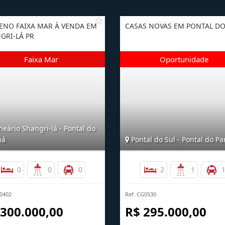
ENO FAIXA MAR À VENDA EM
CASAS NOVAS EM PONTAL DO
GRI-LÁ PR
eário Shangri-lá - Pontal do
ná
Pontal do Sul - Pontal do P
0
0
0
2
1
E0402
Ref. CG0530
 300.000,00
R$ 295.000,00