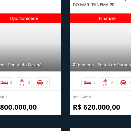
DO MAR IPANEMA PR
mi - Pontal do Paraná
Ipanema - Pontal do Paraná
3
3
2
3
2
A0815
Ref. CG0505
 800.000,00
R$ 620.000,00