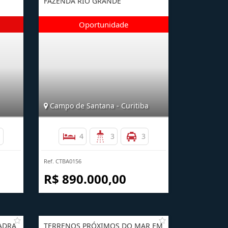
FAZENDA RIO GRANDE
Campo de Santana - Curitiba
1
4
3
3
Ref. CTBA0156
R$ 890.000,00
UADRA
TERRENOS PRÓXIMOS DO MAR EM