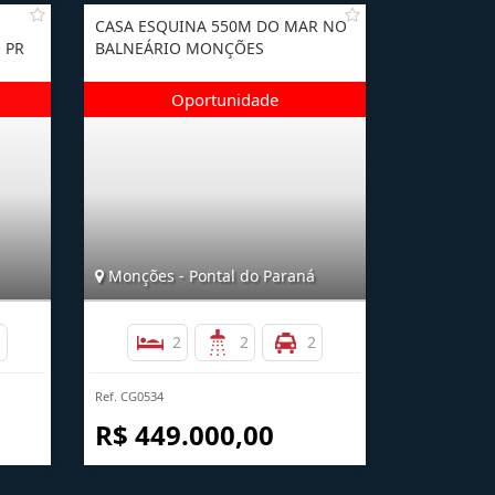
CASA ESQUINA 550M DO MAR NO
 PR
BALNEÁRIO MONÇÕES
Monções - Pontal do Paraná
1
2
2
2
Ref. CG0534
R$ 449.000,00