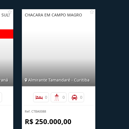
 SUL!
CHACARA EM CAMPO MAGRO
araná
Almirante Tamandaré - Curitiba
1
0
0
0
Ref. CTBA0088
R$ 250.000,00