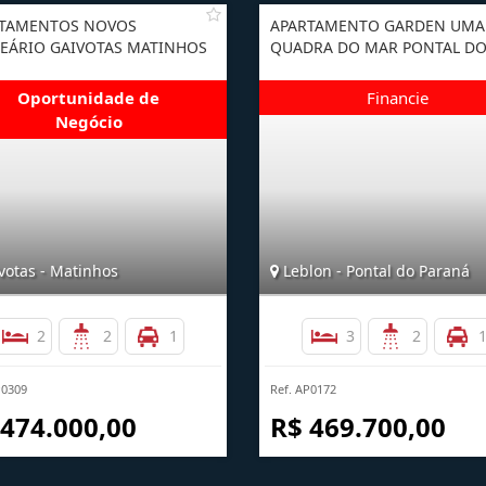
TAMENTOS NOVOS
APARTAMENTO GARDEN UMA
EÁRIO GAIVOTAS MATINHOS
QUADRA DO MAR PONTAL DO
votas - Matinhos
Leblon - Pontal do Paraná
2
2
1
3
2
P0309
Ref. AP0172
 474.000,00
R$ 469.700,00