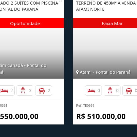
ADO 2 SUÍTES COM PISCINA
TERRENO DE 450M² A VENDA
ONTAL DO PARANÁ
ATAMI NORTE
dim Canadá - Pontal do
ná
Atami - Pontal do Paraná
2
3
2
0
0
B0351
Ref. TE0369
 550.000,00
R$ 510.000,00