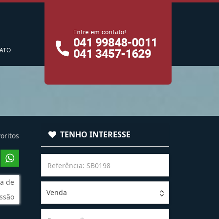
cê
ATO
TENHO INTERESSE
oritos
a de
Venda
ssão