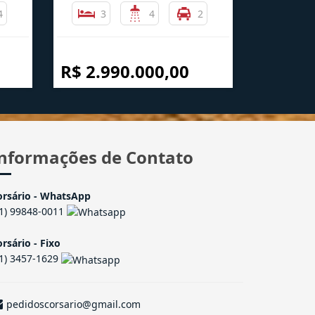
4
3
4
2
R$ 2.990.000,00
nformações de Contato
orsário - WhatsApp
41) 99848-0011
rsário - Fixo
41) 3457-1629
pedidoscorsario@gmail.com