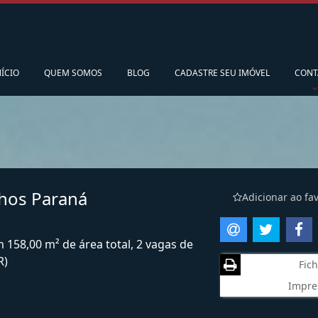
pedidoscorsario@gmail.com
Ligamos para vo
NÍCIO
QUEM SOMOS
BLOG
CADASTRE SEU IMÓVEL
CONT
nhos Paraná
Adicionar ao fav
m 158,00 m² de área total, 2 vagas de
R)
Fich
Impre