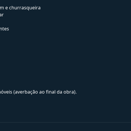
im e churrasqueira
ar
ntes
veis (averbação ao final da obra).