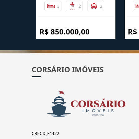
3
2
2
R$ 850.000,00
R$
CORSÁRIO IMÓVEIS
CRECI: J-4422