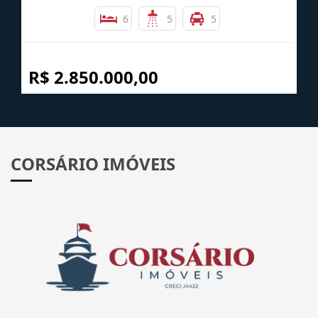
6
5
5
R$ 2.850.000,00
CORSÁRIO IMÓVEIS