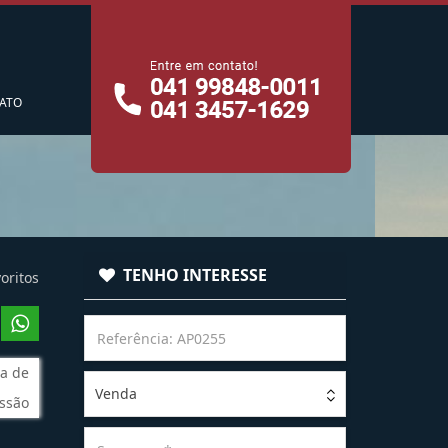
cê
ATO
TENHO INTERESSE
oritos
a de
Venda
ssão