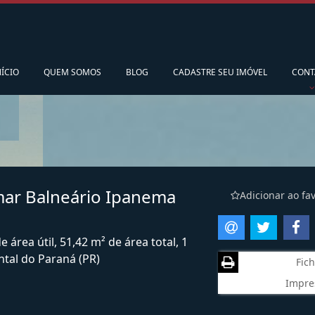
pedidoscorsario@gmail.com
Ligamos para vo
NÍCIO
QUEM SOMOS
BLOG
CADASTRE SEU IMÓVEL
CONT
ar Balneário Ipanema
Adicionar ao fav
área útil, 51,42 m² de área total, 1
tal do Paraná (PR)
Fich
Impre