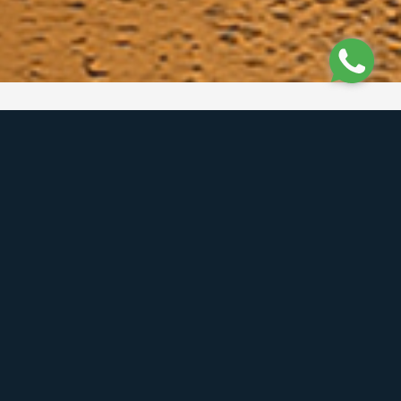
nformações de Contato
orsário - WhatsApp
41) 99848-0011
rsário - Fixo
41) 3457-1629
pedidoscorsario@gmail.com
Matriz - Ipanema
PR 412, nº 5270, Balneário Ipanema