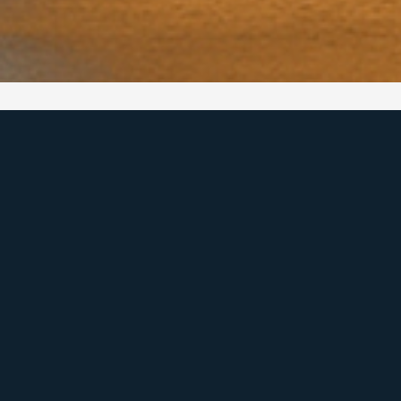
CORSÁRIO IMÓVEIS
CRECI: J-4422
Quem Somos
A Corsário Imóveis mantém viva a sua identidade.
Guiamos nossos propósitos e orientamos nossas
decisões com base em nossa missão, visão e nosso