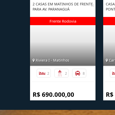
2 CASAS EM MATINHOS DE FRENTE
CASA
PARA AV. PARANAGUÁ
PONT
Riviera I - Matinhos
Car
2
2
8
R$ 690.000,00
R$