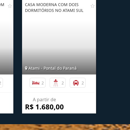
OM
CASA MODERNA COM DOIS
DORMITÓRIOS NO ATAMI SUL
Atami - Pontal do Paraná
2
2
2
2
A partir de
R$ 1.680,00