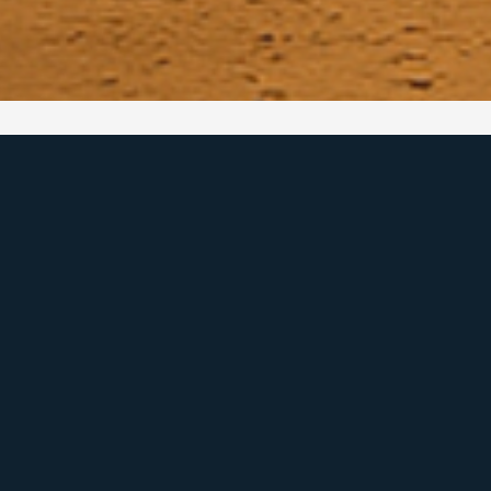
Mapa do Site
I
C
Início
(
Quem Somos
Blog
Co
(
Cadastre seu Imóvel
Pedido de Imóvel
Fale Conosco
Política de Privacidade
s