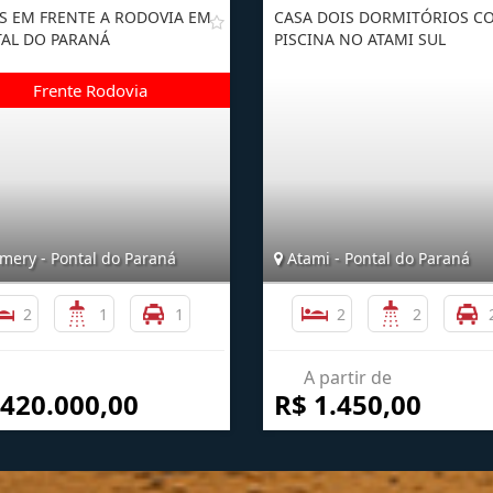
S EM FRENTE A RODOVIA EM
CASA DOIS DORMITÓRIOS C
AL DO PARANÁ
PISCINA NO ATAMI SUL
mery - Pontal do Paraná
Atami - Pontal do Paraná
2
1
1
2
2
A partir de
 420.000,00
R$ 1.450,00