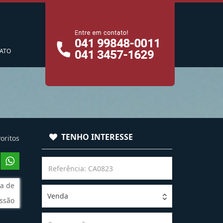
cê
ATO
TENHO INTERESSE
oritos
a de
Venda
ssão