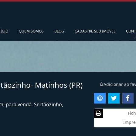
pedidoscorsario@gmail.com
Ligamos para vo
NÍCIO
QUEM SOMOS
BLOG
CADASTRE SEU IMÓVEL
CONT
tãozinho- Matinhos (PR)
Adicionar ao fav
m, para venda. Sertãozinho,
Fich
Impre