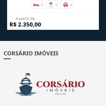
CASA À UMA QUADRA DO MAR NO BALNEÁRIO ATAMI
NORTE
Atami - Pontal do Paraná
3
2
3
A partir de
R$ 2.350,00
CORSÁRIO IMÓVEIS