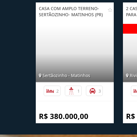
CASA COM AMPLO TERRENO-
2 CA
SERTÃOZINHO- MATINHOS (PR)
PARA
Sertãozinho - Matinhos
Rivi
2
1
3
R$ 380.000,00
R$