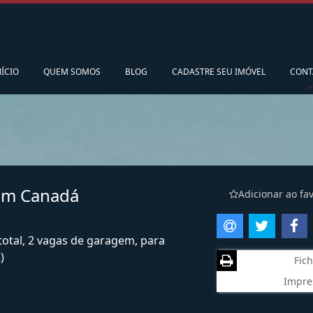
pedidoscorsario@gmail.com
Ligamos para vo
NÍCIO
QUEM SOMOS
BLOG
CADASTRE SEU IMÓVEL
CONT
dim Canadá
Adicionar ao fav
total, 2 vagas de garagem, para
)
Fich
Impre