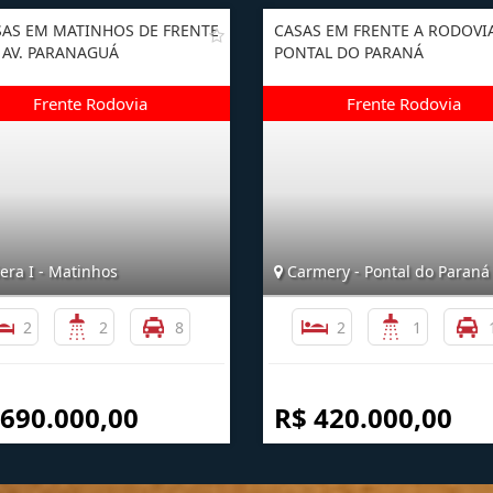
SAS EM MATINHOS DE FRENTE
CASAS EM FRENTE A RODOVI
 AV. PARANAGUÁ
PONTAL DO PARANÁ
era I - Matinhos
Carmery - Pontal do Paraná
2
2
8
2
1
 690.000,00
R$ 420.000,00