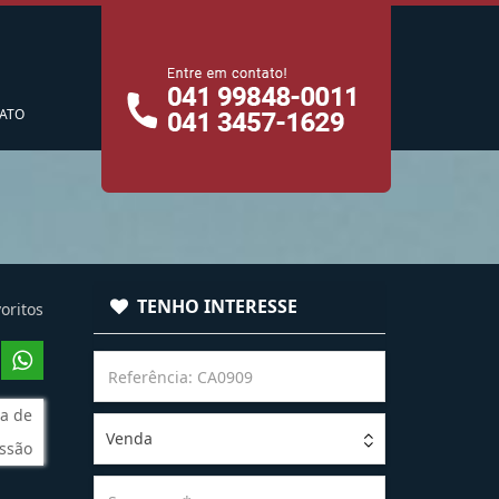
cê
ATO
TENHO INTERESSE
oritos
a de
Venda
ssão