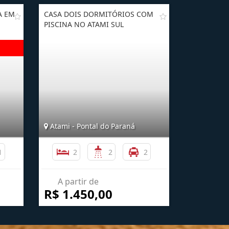
A EM
CASA DOIS DORMITÓRIOS COM
PISCINA NO ATAMI SUL
Atami - Pontal do Paraná
1
2
2
2
A partir de
R$ 1.450,00