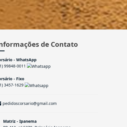
nformações de Contato
orsário - WhatsApp
41) 99848-0011
rsário - Fixo
41) 3457-1629
pedidoscorsario@gmail.com
Matriz - Ipanema