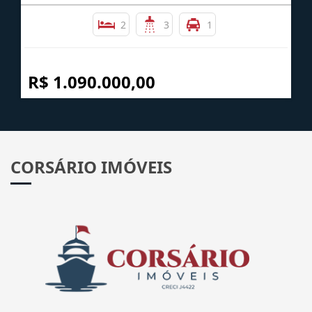
2
3
1
R$ 1.090.000,00
CORSÁRIO IMÓVEIS