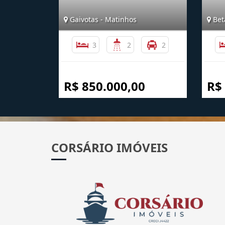
Gaivotas - Matinhos
Bet
3
2
2
R$ 850.000,00
R$
CORSÁRIO IMÓVEIS