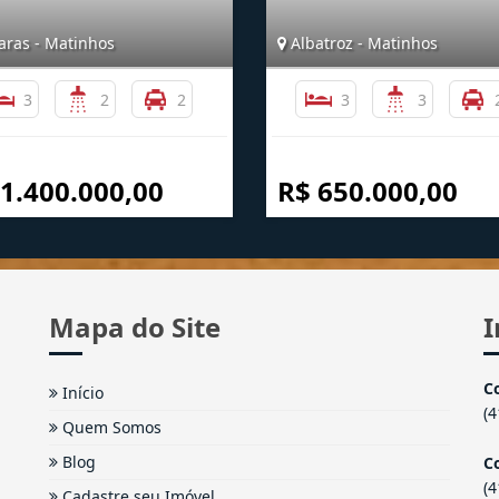
aras - Matinhos
Albatroz - Matinhos
3
2
2
3
3
 1.400.000,00
R$ 650.000,00
Mapa do Site
I
C
Início
(
Quem Somos
Blog
Co
(
Cadastre seu Imóvel