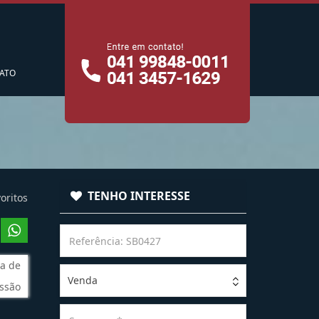
cê
ATO
TENHO INTERESSE
oritos
a de
Venda
ssão