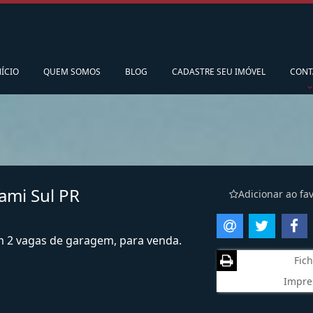
pedidoscorsario@gmail.com
Ligamos para vo
NÍCIO
QUEM SOMOS
BLOG
CADASTRE SEU IMÓVEL
CONT
ami Sul PR
Adicionar ao fav
om 2 vagas de garagem, para venda.
Fich
Impre