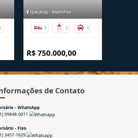
Ipacaray - Matinhos
2
3
3
4
R$ 750.000,00
nformações de Contato
orsário - WhatsApp
41) 99848-0011
rsário - Fixo
41) 3457-1629