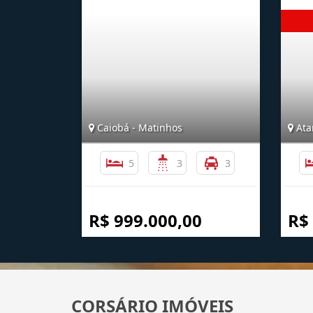
Caiobá - Matinhos
Ata
5
3
3
R$ 999.000,00
R$