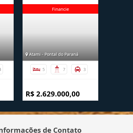
Atami - Pontal do Paraná
4
5
7
3
R$ 2.629.000,00