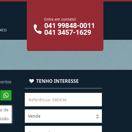
cê
ATO
TENHO INTERESSE
oritos
a de
Venda
ssão