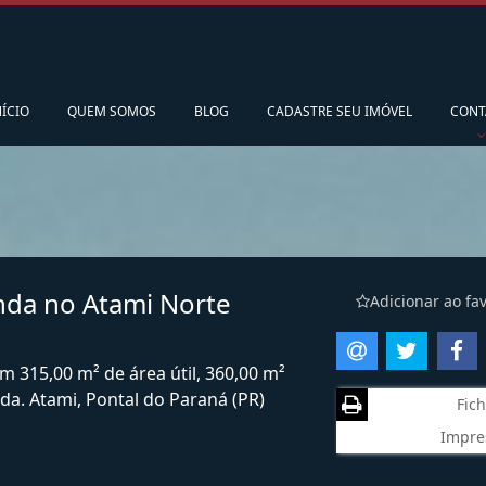
pedidoscorsario@gmail.com
Ligamos para vo
NÍCIO
QUEM SOMOS
BLOG
CADASTRE SEU IMÓVEL
CONT
nda no Atami Norte
Adicionar ao fav
m 315,00 m² de área útil, 360,00 m²
da. Atami, Pontal do Paraná (PR)
Fich
Impre