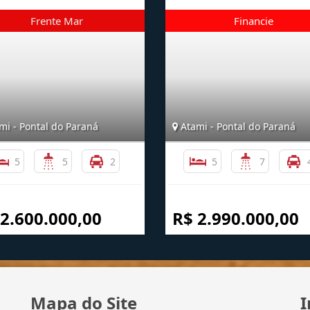
mi - Pontal do Paraná
Atami - Pontal do Paraná
5
5
2
5
7
 2.600.000,00
R$ 2.990.000,00